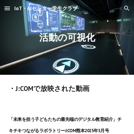
IoT・AIセンター学生クラブ
Skip to main content
Skip to navigation
活動の可視化
・
J:COMで放映された動画
「未来を担う子どもたちの最先端のデジタル教育紹介」チ
キチキつながるラボラトリーJ:COM熊本2025年5月号