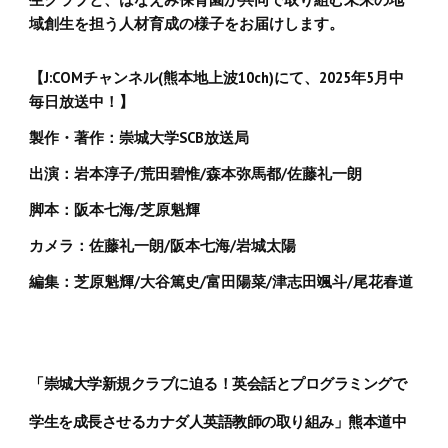
域創生を担う人材育成の様子をお届けします。
【J:COMチャンネル(熊本地上波10ch)にて、2025年5月中
毎日放送中！】
製作・著作：崇城大学SCB放送局
出演：岩本淳子/荒田碧惟/森本弥馬都/佐藤礼一朗
脚本：阪本七海/芝原魁輝
カメラ：佐藤礼一朗/阪本七海/岩城太陽
編集：芝原魁輝/大谷篤史/富田陽菜/津志田颯斗/尾花春道
「崇城大学新規クラブに迫る！英会話とプログラミングで
学生を成長させるカナダ人英語教師の取り組み」熊本道中