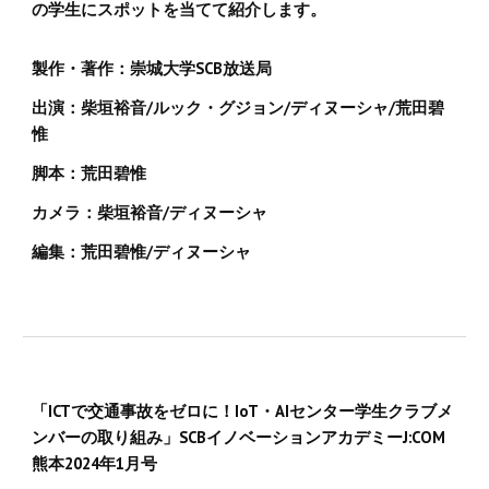
の学生にスポットを当てて紹介します。
製作・著作：崇城大学SCB放送局
出演：柴垣裕音/ルック・グジョン/ディヌーシャ/荒田碧
惟
脚本：荒田碧惟
カメラ：柴垣裕音/ディヌーシャ
編集：荒田碧惟/ディヌーシャ
「ICTで交通事故をゼロに！IoT・AIセンター学生クラブメ
ンバーの取り組み」SCBイノベーションアカデミーJ:COM
熊本2024年1月号